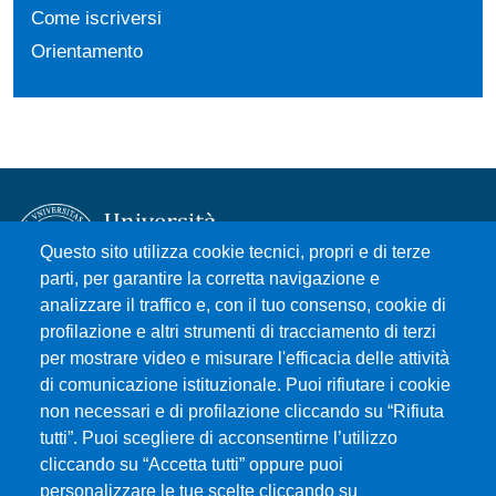
Come iscriversi
Orientamento
Questo sito utilizza cookie tecnici, propri e di terze
parti, per garantire la corretta navigazione e
analizzare il traffico e, con il tuo consenso, cookie di
Università degli Studi di Messina
profilazione e altri strumenti di tracciamento di terzi
Piazza Pugliatti, 1 - 98122 Messina
per mostrare video e misurare l'efficacia delle attività
Cod. Fiscale 80004070837
di comunicazione istituzionale. Puoi rifiutare i cookie
P.IVA 00724160833
non necessari e di profilazione cliccando su “Rifiuta
Centralino: 090 676 1
tutti”. Puoi scegliere di acconsentirne l’utilizzo
cliccando su “Accetta tutti” oppure puoi
MENÙ SOCIAL
personalizzare le tue scelte cliccando su