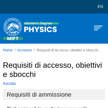
Corso di laurea in Physics
Salta al contenuto principale
EN
Home
Iscriversi
Requisiti di accesso, obiettivi e sbocchi
Requisiti di accesso, obiettivi
e sbocchi
Ascolta
Requisiti di ammissione